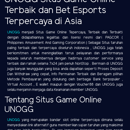
Terbaik dan Bet Esports
Terpercaya di Asia
UNOGG
menjadi Situs Game Online Tepercaya, Terbaik dan Terbukti
dengan didapatkannya legalitas dan lisensi resmi dari PAGCOR (
Philippines Amusement And Gaming Corporation ) Sebagai Situs taruhan
paling terbaik dan terpercaya diseluruh indonesia , UNOGG juga telah
berkomitmen untuk meningkatkan terus pelayanan dan performanya
kepada seluruh membernya dengan hadirnya customer service yang
terbaik dan ramah selama 7x24 jam penuh NonStop . Bermain di UNOGG
juga banyak keunggulan yang bisa anda dapatkan seperti Proses Deposit
Dan Withdraw yang cepat, Info Permainan Terbaik dan Beragam pilihan
Metode Pembayaran yang didukung oleh berbagai Bank terpopuler ,
Virtual Account , E wallet maupun dengan Voucher88 dan UNOGG juga
selalu menjamin menjaga data Keamanan member UNOGG.
Tentang Situs Game Online
UNOGG
UNOGG
yang merupakan bandar slot online terpercaya dimana selalu
menyediakan link alternatif guna memberikan sajian taruhan yang maksimal