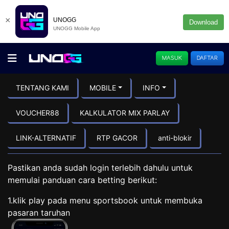
×
UNOGG
Download
UNOGG Mobile App
MASUK
DAFTAR
TENTANG KAMI
MOBILE
INFO
VOUCHER88
KALKULATOR MIX PARLAY
LINK-ALTERNATIF
RTP GACOR
anti-blokir
Pastikan anda sudah login terlebih dahulu untuk
memulai panduan cara betting berikut:
1.klik play pada menu sportsbook untuk membuka
pasaran taruhan