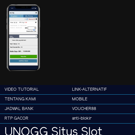
VIDEO TUTORIAL
LINK-ALTERNATIF
TENTANG KAMI
MOBILE
JADWAL BANK
VOUCHER88
RTP GACOR
anti-blokir
UNOGG Situs Slot