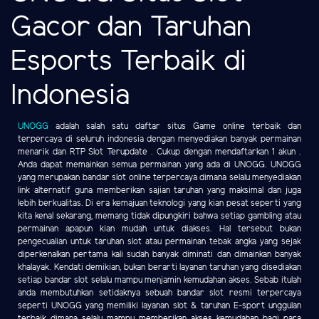
Gacor dan Taruhan
Esports Terbaik di
Indonesia
UNOGG
adalah salah satu daftar situs Game online terbaik dan
terpercaya di seluruh indonesia dengan menyediakan banyak permainan
menarik dan RTP Slot Terupdate . Cukup dengan mendaftarkan 1 akun .
Anda dapat memainkan semua permainan yang ada di UNOGG. UNOGG
yang merupakan bandar slot online terpercaya dimana selalu menyediakan
link alternatif guna memberikan sajian taruhan yang maksimal dan juga
lebih berkualitas. Di era kemajuan teknologi yang kian pesat seperti yang
kita kenal sekarang, memang tidak dipungkiri bahwa setiap gambling atau
permainan apapun kian mudah untuk diakses. Hal tersebut bukan
pengecualian untuk taruhan slot atau permainan tebak angka yang sejak
diperkenalkan pertama kali sudah banyak diminati dan dimainkan banyak
khalayak. Kendati demikian, bukan berarti layanan taruhan yang disediakan
setiap bandar slot selalu mampu menjamin kemudahan akses. Sebab itulah
anda membutuhkan setidaknya sebuah bandar slot resmi terpercaya
seperti UNOGG yang memiliki layanan slot & taruhan E-sport unggulan
terbaik dimana selalu mampu memberikan akses kemudahan bagi para