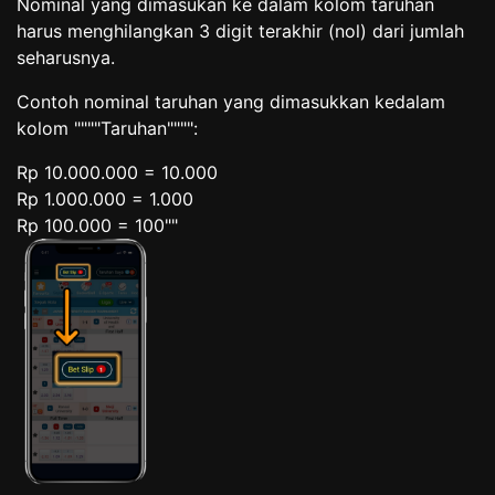
Nominal yang dimasukan ke dalam kolom taruhan
harus menghilangkan 3 digit terakhir (nol) dari jumlah
seharusnya.
Contoh nominal taruhan yang dimasukkan kedalam
kolom """"Taruhan"""":
Rp 10.000.000 = 10.000
Rp 1.000.000 = 1.000
Rp 100.000 = 100""