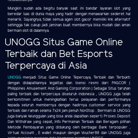
Mungkin sudah ada begitu banyak saat ini bandar layanan slot yang
beredar luas di dunia maya yang hadir dengan menawarkan sederet hal
menarik. Sayangnya, tidak semua agen slot gacor memiliki link alternatif
sehingga tak cukup jadi jaminan buat membernya bisa mudah dan aman
bermain slot di dalamnya.
UNOGG Situs Game Online
Terbaik dan Bet Esports
Terpercaya di Asia
UNOGG
menjadi Situs Game Online Tepercaya, Terbaik dan Terbukti
dengan didapatkannya legalitas dan lisensi resmi dari PAGCOR (
Philippines Amusement And Gaming Corporation ) Sebagai Situs taruhan
paling terbaik dan terpercaya diseluruh indonesia , UNOGG juga telah
berkomitmen untuk meningkatkan terus pelayanan dan performanya
kepada seluruh membernya dengan hadirnya customer service yang
terbaik dan ramah selama 7x24 jam penuh NonStop . Bermain di UNOGG
juga banyak keunggulan yang bisa anda dapatkan seperti Proses Deposit
Dan Withdraw yang cepat, Info Permainan Terbaik dan Beragam pilihan
Metode Pembayaran yang didukung oleh berbagai Bank terpopuler ,
Virtual Account , E wallet maupun dengan Voucher88 dan UNOGG juga