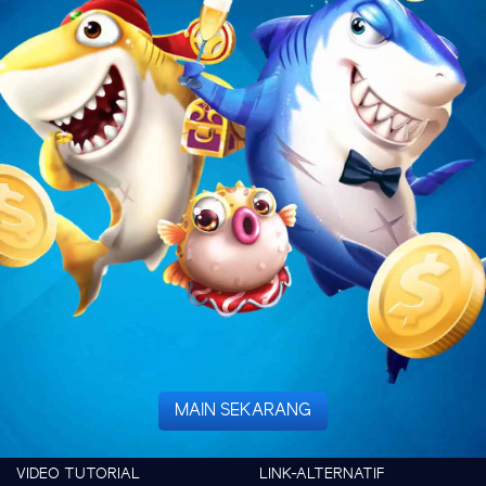
MAIN SEKARANG
VIDEO TUTORIAL
LINK-ALTERNATIF